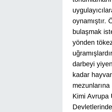
uygulayıcılar
oynamıştır. 
bulaşmak ist
yönden tökez
uğramışlardı
darbeyi yiyen 
kadar hayvan
mezunlarına 
Kimi Avrupa 
Devletlerinde 