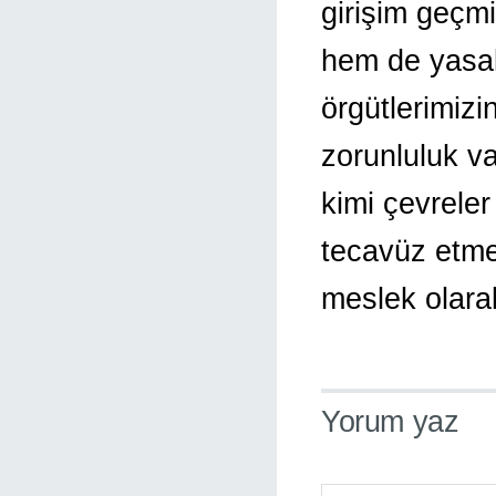
girişim geçmi
hem de yasal
örgütlerimiz
zorunluluk v
kimi çevreler
tecavüz etmey
meslek olara
Yorum yaz