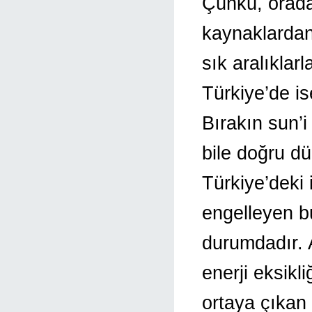
Çünkü, oradak
kaynaklardan 
sık aralıklarl
Türkiye’de is
Bırakın sun’i
bile doğru d
Türkiye’deki 
engelleyen b
durumdadır. 
enerji eksikl
ortaya çıkan