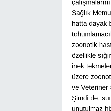
çalışmaların
Sağlık Memur
hatta dayak b
tohumlamacıla
zoonotik hast
özellikle sığ
inek tekmele
üzere zoonot
ve Veteriner 
Şimdi de, su
unutulmaz hi