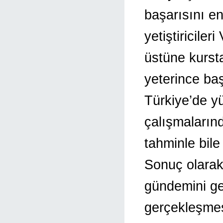
başarısını en
yetiştiricile
üstüne kurst
yeterince ba
Türkiye’de y
çalışmalarınd
tahminle bile
Sonuç olarak 
gündemini ge
gerçekleşmesi