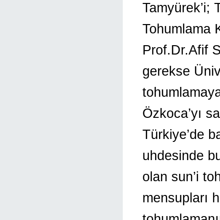
Tamyürek’i; T
Tohumlama K
Prof.Dr.Afif 
gerekse Ünive
tohumlamaya 
Özkoca’yı say
Türkiye’de ba
uhdesinde bu
olan sun’i t
mensupları h
tohumlamanın 