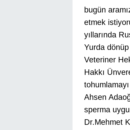
bugün aramı
etmek istiyo
yıllarında Ru
Yurda dönüp 
Veteriner Hek
Hakkı Ünveren
tohumlamayı 
Ahsen Adaoğl
sperma uygul
Dr.Mehmet Ko