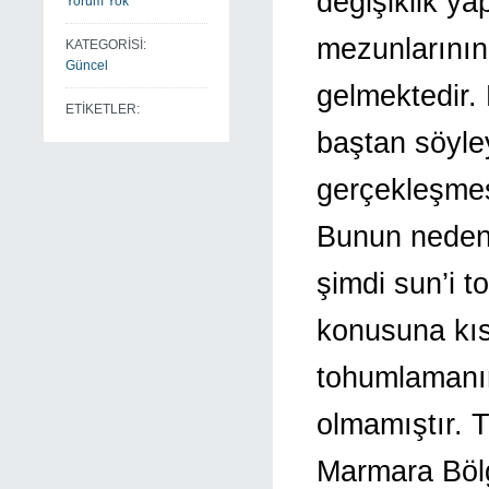
değişiklik ya
Yorum Yok
mezunlarını
KATEGORİSİ:
Güncel
gelmektedir.
ETİKETLER:
baştan söyle
gerçekleşmes
Bunun nedenl
şimdi sun’i 
konusuna kıs
tohumlamanın
olmamıştır. T
Marmara Bölg