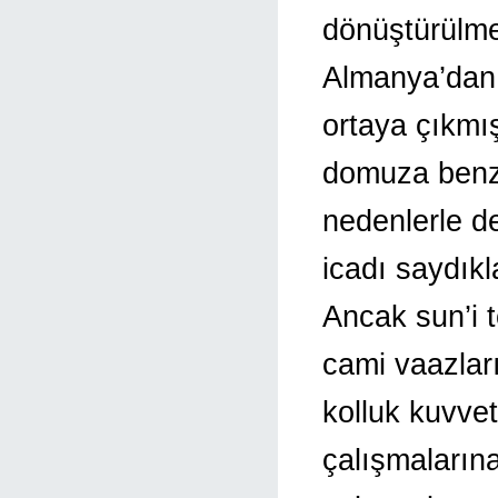
dönüştürülmes
Almanya’dan g
ortaya çıkmış
domuza benze
nedenlerle d
icadı saydıkl
Ancak sun’i 
cami vaazları
kolluk kuvvet
çalışmaların