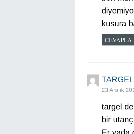
diyemiyo
kusura b
CEVAPLA
TARGEL
23 Aralık 20
targel d
bir utanç
Er yada 