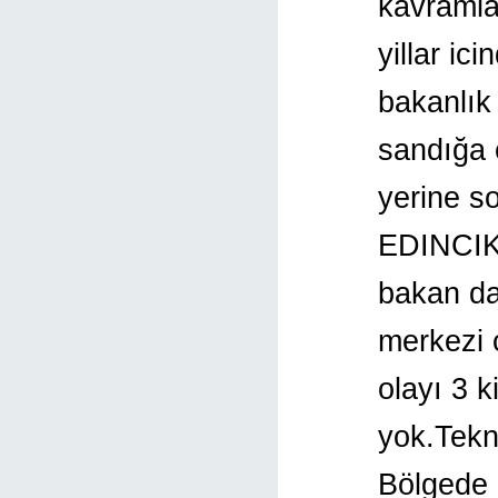
kavramla
yillar ic
bakanlık 
sandığa 
yerine s
EDINCIK 
bakan da
merkezi o
olayı 3 k
yok.Tekn
Bölgede i