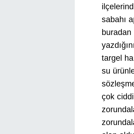
ilçelerin
sabahı a
buradan 
yazdığın
targel ha
su ürünle
sözleşmel
çok cidd
zorundal
zorundal