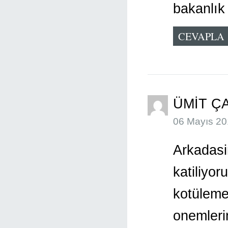
bakanlık b
CEVAPLA
ÜMIT Ç
06 Mayıs 20
Arkadasi
katiliyor
kotüleme
onemlerin