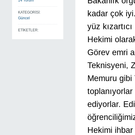
Bakanlık örgü
14 Yorum
kadar çok iy
KATEGORİSİ:
Güncel
yüz kızartıcı
ETİKETLER:
Hekimi olarak
Görev emri a
Teknisyeni, Z
Memuru gibi T
toplanıyorlar
ediyorlar. Ed
öğrenciliğimi
Hekimi ihbar