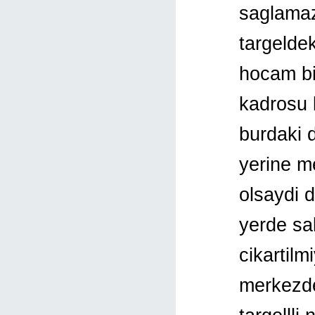
saglamaz
targelde
hocam biz
kadrosu 
burdaki d
yerine m
olsaydi 
yerde sal
cikartilm
merkezde