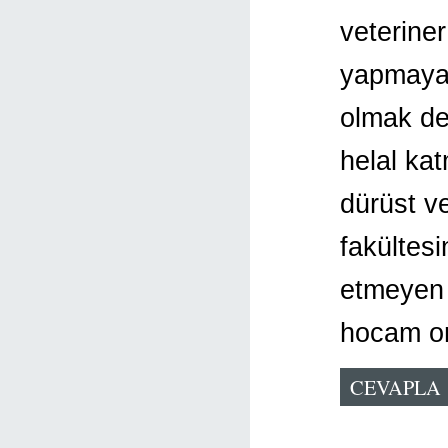
veteriner
yapmayac
olmak de
helal kat
dürüst v
fakültes
etmeyen 
hocam onu
CEVAPLA