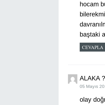
hocam bu
bilerekm
davranıl
baştaki 
CEVAPLA
ALAKA 
05 Mayıs 20
olay doğr