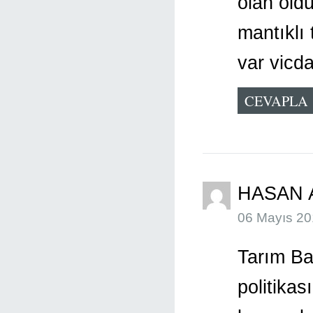
olan old
mantıklı 
var vicda
CEVAPLA
HASAN 
06 Mayıs 20
Tarım Ba
politikas