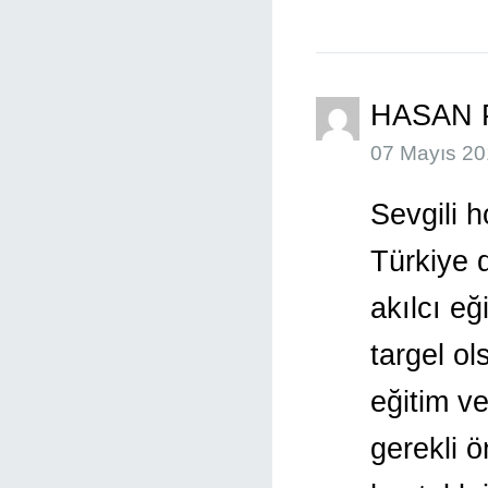
HASAN 
07 Mayıs 20
Sevgili 
Türkiye d
akılcı eğ
targel o
eğitim v
gerekli ö