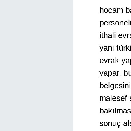
hocam ba
personel
ithali ev
yani türk
evrak ya
yapar. b
belgesini
malesef 
bakılması
sonuç al