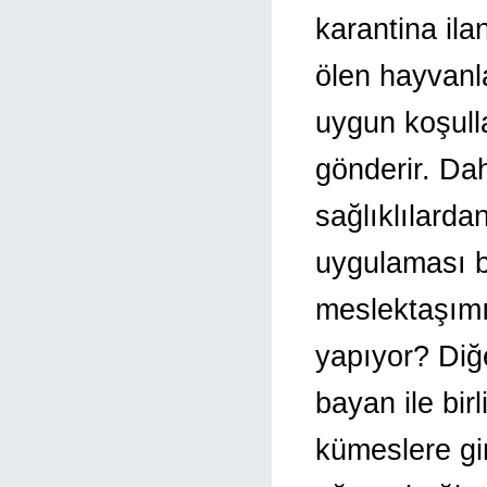
karantina ila
ölen hayvanl
uygun koşull
gönderir. Da
sağlıklılardan
uygulaması b
meslektaşımız
yapıyor? Diğ
bayan ile bir
kümeslere gir