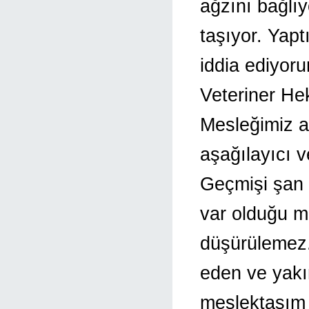
ağzını bağlı
taşıyor. Yapt
iddia ediyoru
Veteriner He
Mesleğimiz a
aşağılayıcı v
Geçmişi şan 
var olduğu m
düşürülemez.
eden ve yakı
meslektaşım 