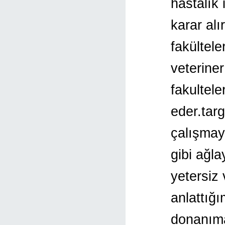
hastalık 
karar alı
fakültele
veteriner
fakultele
eder.tar
çalışmay
gibi ağl
yetersiz
anlattığı
donanıma