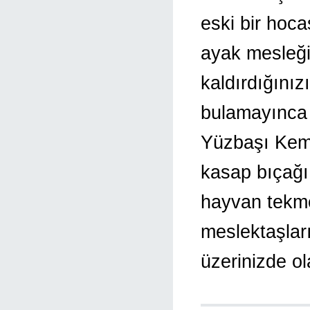
eski bir hoca
ayak mesleğim
kaldırdığını
bulamayınca 
Yüzbaşı Kem
kasap bıçağı
hayvan tekmes
meslektaşlar
üzerinizde ol