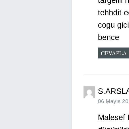
targelll
tehhdit e
cogu gici
bence
CEVAPLA
S.ARSL
06 Mayıs 20
Malesef 