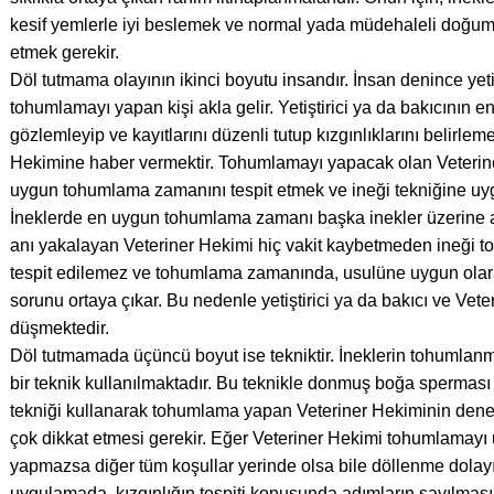
kesif yemlerle iyi beslemek ve normal yada müdehaleli doğum 
etmek gerekir.
Döl tutmama olayının ikinci boyutu insandır. İnsan denince yetiş
tohumlamayı yapan kişi akla gelir. Yetiştirici ya da bakıcının en
gözlemleyip ve kayıtlarını düzenli tutup kızgınlıklarını belirlem
Hekimine haber vermektir. Tohumlamayı yapacak olan Veterin
uygun tohumlama zamanını tespit etmek ve ineği tekniğine uy
İneklerde en uygun tohumlama zamanı başka inekler üzerine a
anı yakalayan Veteriner Hekimi hiç vakit kaybetmeden ineği to
tespit edilemez ve tohumlama zamanında, usulüne uygun ola
sorunu ortaya çıkar. Bu nedenle yetiştirici ya da bakıcı ve Vet
düşmektedir.
Döl tutmamada üçüncü boyut ise tekniktir. İneklerin tohumlanm
bir teknik kullanılmaktadır. Bu teknikle donmuş boğa sperması 
tekniği kullanarak tohumlama yapan Veteriner Hekiminin deney
çok dikkat etmesi gerekir. Eğer Veteriner Hekimi tohumlamay
yapmazsa diğer tüm koşullar yerinde olsa bile döllenme dolayı
uygulamada, kızgınlığın tespiti konusunda adımların sayılması