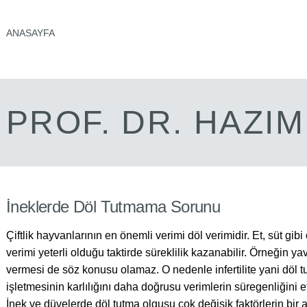
ANASAYFA
PROF. DR. HAZI
İneklerde Döl Tutmama Sorunu
Çiftlik hayvanlarının en önemli verimi döl verimidir. Et, süt gib
verimi yeterli olduğu taktirde süreklilik kazanabilir. Örneğin y
vermesi de söz konusu olamaz. O nedenle infertilite yani döl tu
işletmesinin karlılığını daha doğrusu verimlerin süregenliğini e
İnek ve düvelerde döl tutma olgusu çok değişik faktörlerin bir