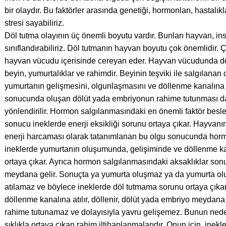
bir olaydır. Bu faktörler arasında genetiği, hormonları, hastalık
stresi sayabiliriz.
Döl tutma olayının üç önemli boyutu vardır. Bunları hayvan, in
sınıflandırabiliriz. Döl tutmanın hayvan boyutu çok önemlidir.
hayvan vücudu içerisinde cereyan eder. Hayvan vücudunda dö
beyin, yumurtalıklar ve rahimdir. Beyinin teşviki ile salgılanan
yumurtanın gelişmesini, olgunlaşmasını ve döllenme kanalına 
sonucunda oluşan dölüt yada embriyonun rahime tutunması da
yönlendirilir. Hormon salgılanmasındaki en önemli faktör be
sonucu ineklerde enerji eksikliği sorunu ortaya çıkar. Hayvanı
enerji harcaması olarak tatanımlanan bu olgu sonucunda hor
ineklerde yumurtanın oluşumunda, gelişiminde ve döllenme ka
ortaya çıkar. Ayrıca hormon salgılanmasındaki aksaklıklar sonuc
meydana gelir. Sonuçta ya yumurta oluşmaz ya da yumurta ol
atılamaz ve böylece ineklerde döl tutmama sorunu ortaya çıkar
döllenme kanalına atılır, döllenir, dölüt yada embriyo meydan
rahime tutunamaz ve dolayısıyla yavru gelişemez. Bunun ned
sıklıkla ortaya çıkan rahim iltihaplanmalarıdır. Onun için, inekl