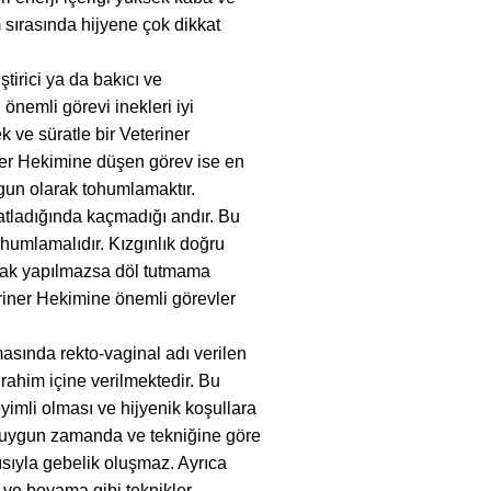
sırasında hijyene çok dikkat
tirici ya da bakıcı ve
 önemli görevi inekleri iyi
ek ve süratle bir Veteriner
er Hekimine düşen görev ise en
gun olarak tohumlamaktır.
tladığında kaçmadığı andır. Bu
humlamalıdır. Kızgınlık doğru
rak yapılmazsa döl tutmama
eriner Hekimine önemli görevler
asında rekto-vaginal adı verilen
rahim içine verilmektedir. Bu
imli olması ve hijyenik koşullara
ı uygun zamanda ve tekniğine göre
sıyla gebelik oluşmaz. Ayrıca
 ve boyama gibi teknikler