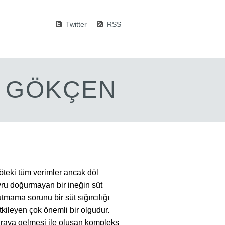
Twitter
RSS
M GÖKÇEN
i öteki tüm verimler ancak döl
avru doğurmayan bir ineğin süt
tmama sorunu bir süt sığırcılığı
tkileyen çok önemli bir olgudur.
 araya gelmesi ile oluşan kompleks