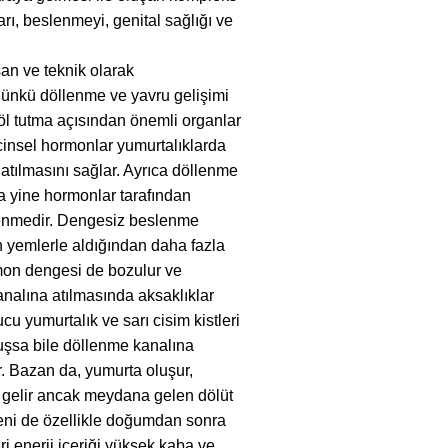
ları, beslenmeyi, genital sağlığı ve
san ve teknik olarak
 Çünkü döllenme ve yavru gelişimi
l tutma açısından önemli organlar
 cinsel hormonlar yumurtalıklarda
atılmasını sağlar. Ayrıca döllenme
 yine hormonlar tarafından
slenmedir. Dengesiz beslenme
n yemlerle aldığından daha fazla
mon dengesi de bozulur ve
nalına atılmasında aksaklıklar
u yumurtalık ve sarı cisim kistleri
uşsa bile döllenme kanalına
. Bazan da, yumurta oluşur,
a gelir ancak meydana gelen dölüt
eni de özellikle doğumdan sonra
eri enerji içeriği yüksek kaba ve