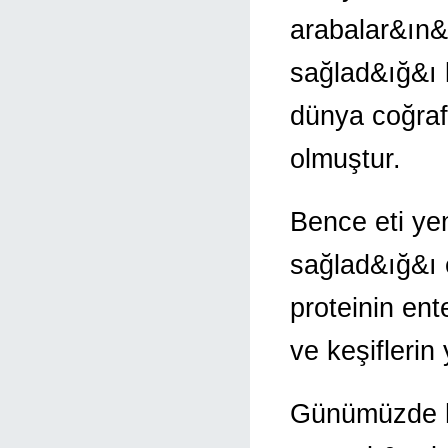
arabalar&ın&
sağlad&ığ&ı k
dünya coğra
olmuştur.
Bence eti ye
sağlad&ığ&ı 
proteinin ent
ve keşifleri
Günümüzde hay