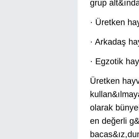
grup alt&ın
· Üretken hay
· Arkadaş ha
· Egzotik ha
Üretken hayv
kullan&ılma
olarak bünye
en değerli g
bacas&ız,du