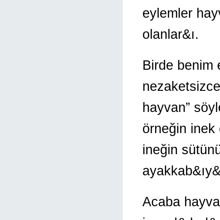
eylemler hay
olanlar&ı.
Birde benim 
nezaketsizce
hayvan” söyl
örneğin inek 
ineğin sütünü 
ayakkab&ıy&ı
Acaba hayvan