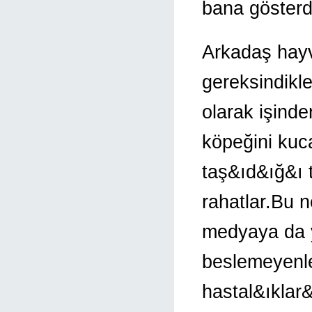
bana gösterd
Arkadaş hayv
gereksindikle
olarak işinde
köpeğini kuc
taş&ıd&ığ&ı t
rahatlar.Bu 
medyaya da y
beslemeyenl
hastal&ıklar