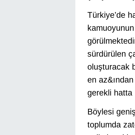
Türkiye’de h
kamuoyunun 
görülmektedir
sürdürülen ç
oluşturacak 
en az&ından
gerekli hatta
Böylesi geni
toplumda zate