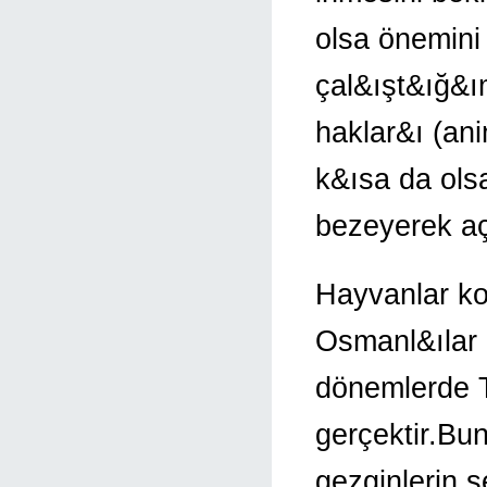
olsa önemini
çal&ışt&ığ&ı
haklar&ı (an
k&ısa da ols
bezeyerek aç
Hayvanlar ko
Osmanl&ılar 
dönemlerde T
gerçektir.Bu
gezginlerin 