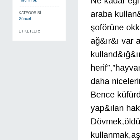
Ne kadar eği
Yorum Yok
araba kullan
KATEGORİSİ:
Güncel
şoförüne okka
ETİKETLER:
ağ&ır&ı var 
kulland&ığ&
herif”,”hayv
daha niceleri
Bence küfür
yap&ılan haka
Dövmek,öldü
kullanmak,aş