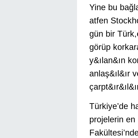
Yine bu bağl
atfen Stockho
gün bir Türk
görüp korkar
y&ılan&ın ko
anlaş&ıl&ır 
çarpt&ır&ıl&ı
Türkiye’de h
projelerin en
Fakültesi’nd