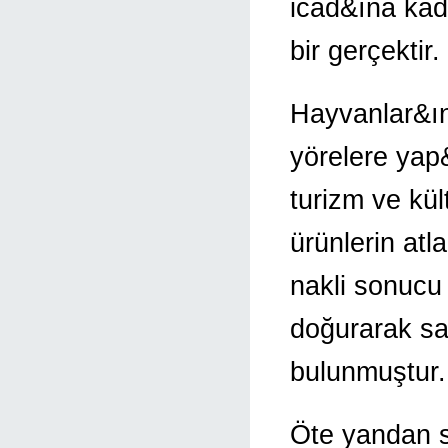
icad&ına ka
bir gerçektir.
Hayvanlar&ın 
yörelere yap
turizm ve kül
ürünlerin atl
nakli sonucu 
doğurarak sa
bulunmuştur.
Öte yandan sü