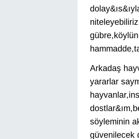
dolay&ıs&ıyla
niteleyebilir
gübre,köylün
hammadde,tav
Arkadaş hayv
yararlar say
hayvanlar,in
dostlar&ım,b
söyleminin a
güvenilecek d