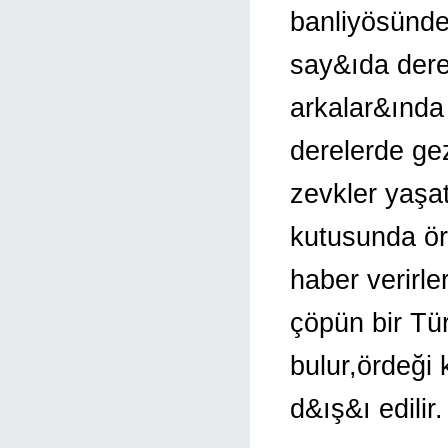
banliyösünde
say&ıda dereni
arkalar&ında
derelerde ge
zevkler yaşat
kutusunda ör
haber verirl
çöpün bir Tür
bulur,ördeği 
d&ış&ı edilir.