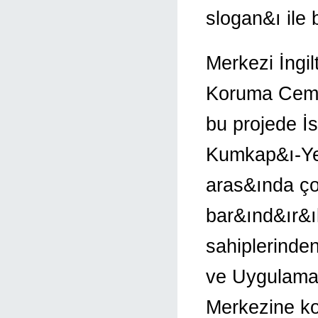
slogan&ı ile 
Merkezi İngi
Koruma Cemiye
bu projede İ
Kumkap&ı-Yen
aras&ında ço
bar&ınd&ır&ı
sahiplerinde
ve Uygulama 
Merkezine ko