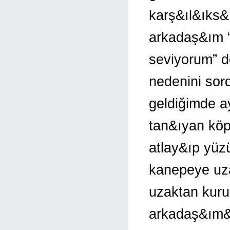
karş&ıl&ıks&
arkadaş&ım 
seviyorum” 
nedenini so
geldiğimde a
tan&ıyan köp
atlay&ıp yü
kanepeye uz
uzaktan kuru 
arkadaş&ım&