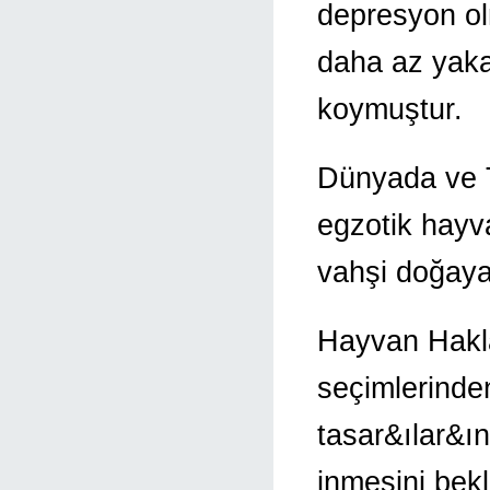
depresyon ol
daha az yaka
koymuştur.
Dünyada ve T
egzotik hayv
vahşi doğaya 
Hayvan Hakl
seçimlerinde
tasar&ılar&ı
inmesini bek