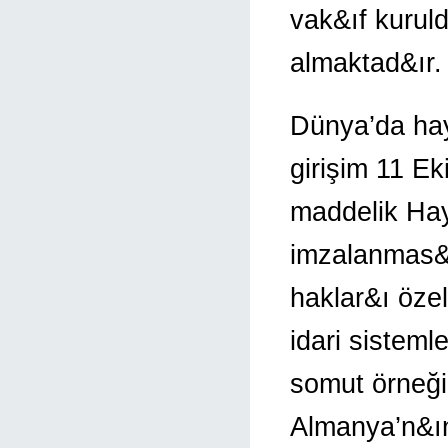
vak&ıf kuruld
almaktad&ır.
Dünya’da hayv
girişim 11 E
maddelik Ha
imzalanmas&ı
haklar&ı özel
idari sistem
somut örneğ
Almanya’n&ın