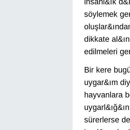
insanl&ık d&
söylemek ger
oluşlar&ından
dikkate al&ı
edilmeleri ge
Bir kere bug
uygar&ım diy
hayvanlara bo
uygarl&ığ&ın 
sürerlerse d