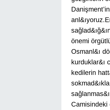
Danişment’in
anl&ıyoruz.E
sağlad&ığ&ın
önemi örgütl
Osmanl&ı dön
kurduklar&ı 
kedilerin hat
sokmad&ıklar
sağlanmas&ı 
Camisindeki 