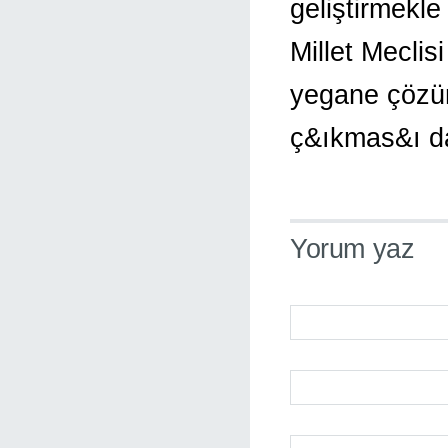
geliştirmekl
Millet Mecli
yegane çözü
ç&ıkmas&ı da
Yorum yaz