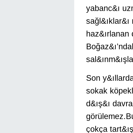
yabanc&ı uzm
sağl&ıklar&ı r
haz&ırlanan 
Boğaz&ı’ndak
sal&ınm&ışla
Son y&ıllarda
sokak köpekl
d&ış&ı davra
görülemez.B
çokça tart&ı