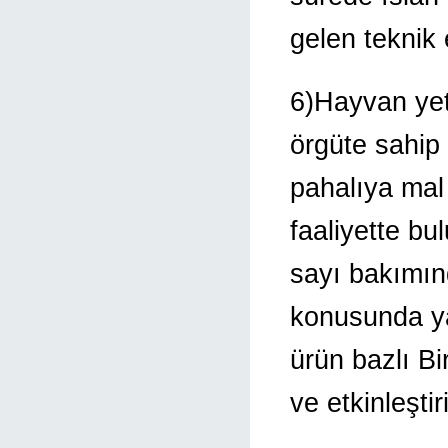
gelen teknik e
6)Hayvan yeti
örgüte sahip
pahalıya mal
faaliyette bu
sayı bakımınd
konusunda ya
ürün bazlı Birl
ve etkinleşti