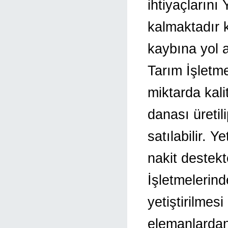
ihtiyaçların
kalmaktadır 
kaybına yol 
Tarım İşletme
miktarda kali
danası üretili
satılabilir. 
nakit destekt
İşletmelerin
yetiştirilmes
elemanlardan 