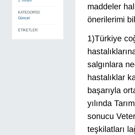
1 Yorum
maddeler hal
KATEGORİSİ:
önerilerimi bi
Güncel
ETİKETLER:
1)Türkiye coğ
hastalıkların
salgınlara ne
hastalıklar k
başarıyla ort
yılında Tarım
sonucu Veter
teşkilatları l