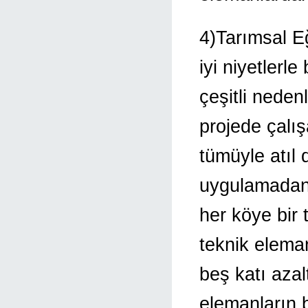
4)Tarımsal E
iyi niyetler
çeşitli neden
projede çalış
tümüyle atıl
uygulamadan 
her köye bir 
teknik elema
beş katı azal
elemanların 