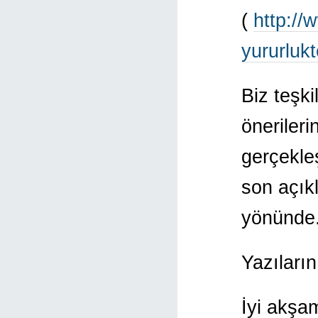
(
http://
yururlukt
Biz teşki
önerileri
gerçekle
son açık
yönünde
Yazıların
İyi akşam