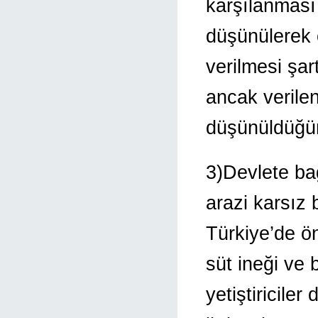
karşılanması 
düşünülerek ç
verilmesi şar
ancak verilen
düşünüldüğün
3)Devlete ba
arazi karsız 
Türkiye’de ön
süt ineği ve 
yetiştiriciler