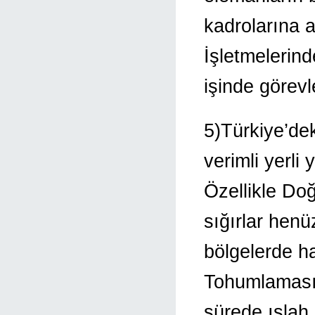
kadrolarına 
İşletmelerin
işinde görevle
5)Türkiye’dek
verimli yerli
Özellikle Do
sığırlar henü
bölgelerde h
Tohumlaması P
sürede ıslah 