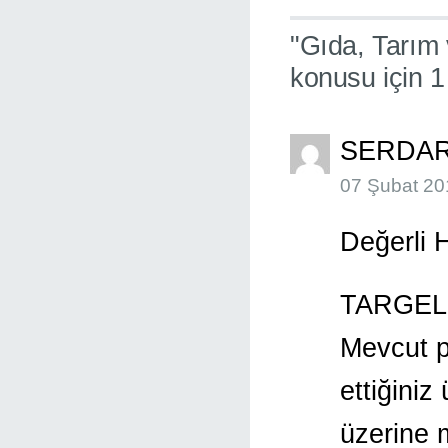
"Gıda, Tarım
konusu için 
SERDA
07 Şubat 20
Değerli 
TARGEL Pr
Mevcut p
ettiğiniz
üzerine 