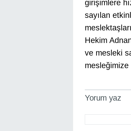
girişimlere 
sayılan etkin
meslektaşlar
Hekim Adnan 
ve mesleki sa
mesleğimize y
Yorum yaz