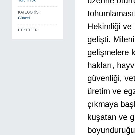
üzerine oturt
Yorum Yok
tohumlaması
KATEGORİSİ:
Güncel
Hekimliği ve
ETİKETLER:
gelişti. Mile
gelişmelere 
hakları, hayv
güvenliği, ve
üretim ve eg
çıkmaya başla
kuşatan ve g
boyunduruğu