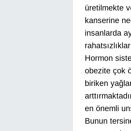
üretilmekte v
kanserine ned
insanlarda a
rahatsızlıkla
Hormon siste
obezite çok ö
biriken yağla
arttırmaktadı
en önemli un
Bunun tersin