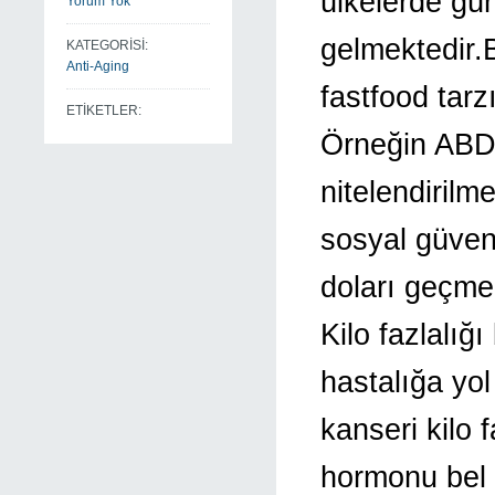
ülkelerde gü
Yorum Yok
gelmektedir.
KATEGORİSİ:
Anti-Aging
fastfood tarz
ETİKETLER:
Örneğin ABD 
nitelendirilm
sosyal güven
doları geçme
Kilo fazlalı
hastalığa yol
kanseri kilo 
hormonu bel 