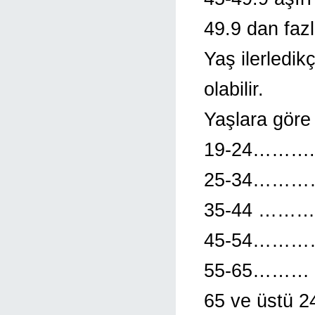
49.9 dan faz
Yaş ilerledik
olabilir.
Yaşlara göre 
19-24………. 
25-34…………
35-44 ……… 
45-54…………
55-65……… 
65 ve üstü 2