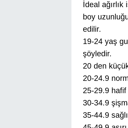
İdeal ağırlık
boy uzunluğun
edilir.
19-24 yaş gur
şöyledir.
20 den küçük
20-24.9 norm
25-29.9 hafi
30-34.9 şiş
35-44.9 sağl
45-49.9 aşır