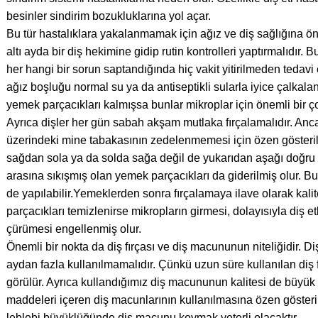
besinler sindirim bozukluklarına yol açar.
Bu tür hastalıklara yakalanmamak için ağız ve diş sağlığına ö
altı ayda bir diş hekimine gidip rutin kontrolleri yaptırmalıdır. B
her hangi bir sorun saptandığında hiç vakit yitirilmeden tedav
ağız boşluğu normal su ya da antiseptikli sularla iyice çalkal
yemek parçacıkları kalmışsa bunlar mikroplar için önemli bir ço
Ayrıca dişler her gün sabah akşam mutlaka fırçalamalıdır. Anc
üzerindeki mine tabakasının zedelenmemesi için özen gösterilm
sağdan sola ya da solda sağa değil de yukarıdan aşağı doğru 
arasına sıkışmış olan yemek parçacıkları da giderilmiş olur. Bu
de yapılabilir.Yemeklerden sonra fırçalamaya ilave olarak kalitel
parçacıkları temizlenirse mikropların girmesi, dolayısıyla diş e
çürümesi engellenmiş olur.
Önemli bir nokta da diş fırçası ve diş macununun niteliğidir. Diş 
aydan fazla kullanılmamalıdır. Çünkü uzun süre kullanılan diş 
görülür. Ayrıca kullandığımız diş macununun kalitesi de büyük 
maddeleri içeren diş macunlarının kullanılmasına özen gösterilm
leblebi büyüklüğünde diş macunu koymak yeterli olacaktır.