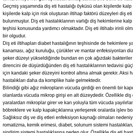
Geçmiş yaşamında diş eti hastalığı öyküsü olan kişilerde kalp ra
kişilerde kalp için risk oluşturan iltihap faktörü düzeyleri diş e
bulunmuştur. Diş eti hastalıklarının varlığı diş hekimlerine kal
teşhisi konusunda yardımcı olmaktadır. Diş eti iltihabı irinli olm
bir olgudur.
Diş eti iltihapları diabet hastalığının teşhisinde de hekimlere y
kanaması, ağız kuruluğu, çürükler ve mantar enfeksiyonları diab
şeker düzeyi yükseldiğinde bundan en çok ağızdaki bakteriler m
direncini de düşürdüğünden diş eti hastalıklarının tedavisi güçl
için kandaki şeker düzeyini kontrol altına almak gerekir. Aksi 
hastalıkları daha da komplike hale gelmektedir.
Bilindiği gibi ağız mikropların vücuda girdiği en önemli bir kapıd
olanlarda vücuda mikrop girişi en alt düzeydedir. Özellikle diş e
yaralardan mikroplar girer ve kan yoluyla tüm vücuda yayılırlar.
böbreklere ve kalp kapakçıklarına yerleşerek oralarda işlev boz
Sağlıksız diş ve diş etleri enfeksiyon kaynağı olmaları nedeniyl
romatizma, kemik erimesi, diabet, solunum sistemi hastalıkları,
sindirim sistemi hastalıklarına neden olur. Özellikle diş eti ha