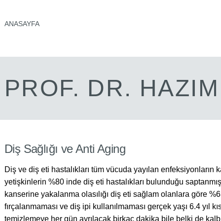
ANASAYFA
PROF. DR. HAZI
Diş Sağlığı ve Anti Aging
Diş ve diş eti hastalıkları tüm vücuda yayılan enfeksiyonların k
yetişkinlerin %80 inde diş eti hastalıkları bulunduğu saptanmışt
kanserine yakalanma olasılığı diş eti sağlam olanlara göre %63
fırçalanmaması ve diş ipi kullanılmaması gerçek yaşı 6.4 yıl kı
temizlemeye her gün ayrılacak birkaç dakika bile belki de kalb