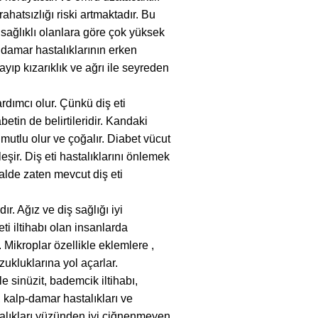
hatsızlığı riski artmaktadır. Bu
ti sağlıklı olanlara göre çok yüksek
p damar hastalıklarının erken
ayıp kızarıklık ve ağrı ile seyreden
ardımcı olur. Çünkü diş eti
etin de belirtileridir. Kandaki
utlu olur ve çoğalır. Diabet vücut
eşir. Diş eti hastalıklarını önlemek
halde zaten mevcut diş eti
ır. Ağız ve diş sağlığı iyi
ti iltihabı olan insanlarda
 Mikroplar özellikle eklemlere ,
ukluklarına yol açarlar.
e sinüzit, bademcik iltihabı,
 kalp-damar hastalıkları ve
stalıkları yüzünden iyi çiğnenmeyen