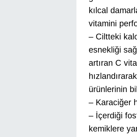
kılcal damarl
vitamini perf
– Ciltteki kal
esnekliği sağl
artıran C vit
hızlandırarak
ürünlerinin bi
– Karaciğer ha
– İçerdiği fos
kemiklere yar