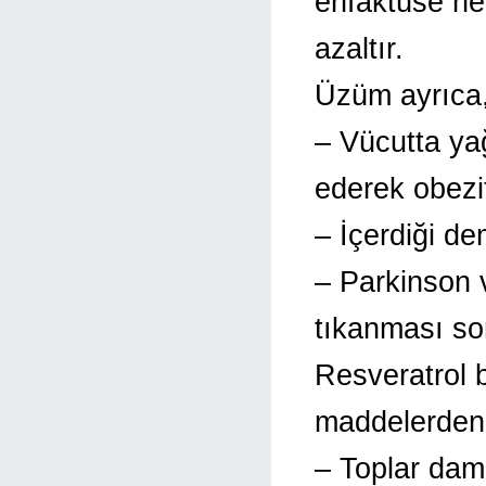
enfaktüse ne
azaltır.
Üzüm ayrıca
– Vücutta ya
ederek obezit
– İçerdiği de
– Parkinson 
tıkanması son
Resveratrol 
maddelerdend
– Toplar dam