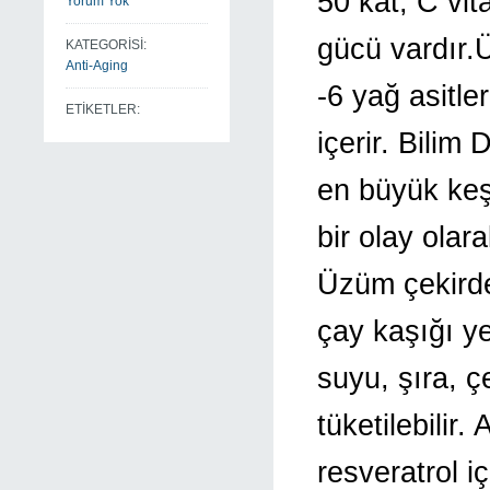
50 kat, C vi
Yorum Yok
gücü vardır
KATEGORİSİ:
Anti-Aging
-6 yağ asitle
ETİKETLER:
içerir. Bilim
en büyük keş
bir olay olar
Üzüm çekirdeğ
çay kaşığı y
suyu, şıra, ç
tüketilebilir
resveratrol i