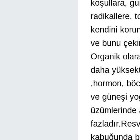
koşullara, g
radikallere, 
kendini korum
ve bunu çeki
Organik olara
daha yüksekti
,hormon, böc
ve güneşi yo
üzümlerinde 
fazladır.Res
kabuğunda b