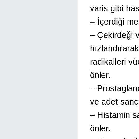
varis gibi has
– İçerdiği mey
– Çekirdeği 
hızlandırarak
radikalleri v
önler.
– Prostagland
ve adet sancıl
– Histamin sal
önler.