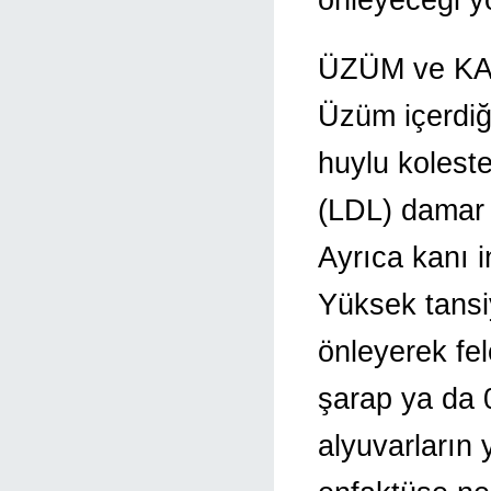
ÜZÜM ve K
Üzüm içerdiği
huylu koleste
(LDL) damar e
Ayrıca kanı in
Yüksek tansi
önleyerek felç
şarap ya da 0
alyuvarların 