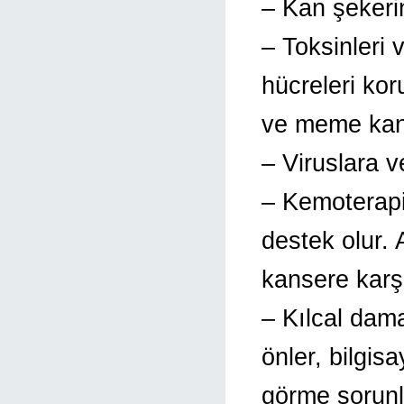
– Kan şekerin
– Toksinleri v
hücreleri kor
ve meme kanse
– Viruslara 
– Kemoterapi
destek olur. 
kansere karş
– Kılcal dama
önler, bilgis
görme sorunl