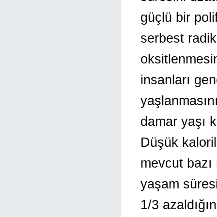
güçlü bir pol
serbest radika
oksitlenmesi
insanları gen
yaşlanmasını
damar yaşı ka
Düşük kaloril
mevcut bazı m
yaşam süresin
1/3 azaldığı