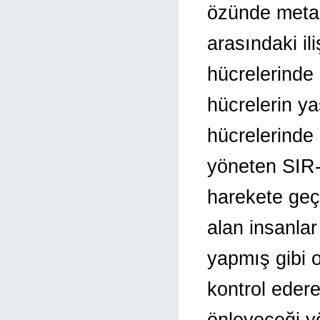
özünde meta
arasındaki il
hücrelerinde 
hücrelerin ya
hücrelerinde 
yöneten SIR-
harekete geçi
alan insanlar
yapmış gibi o
kontrol eder
önleyeceği y