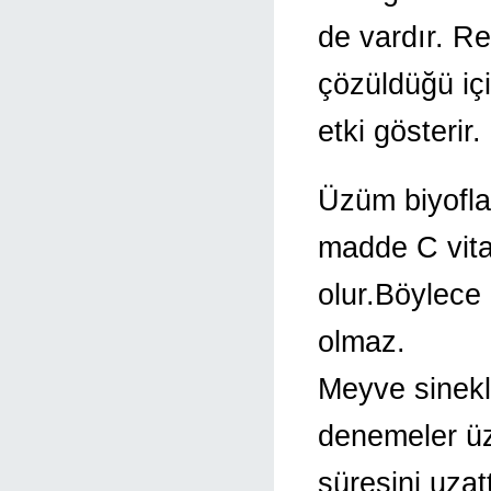
de vardır. R
çözüldüğü iç
etki gösterir.
Üzüm biyofla
madde C vita
olur.Böylece 
olmaz.
Meyve sinekl
denemeler ü
süresini uzat